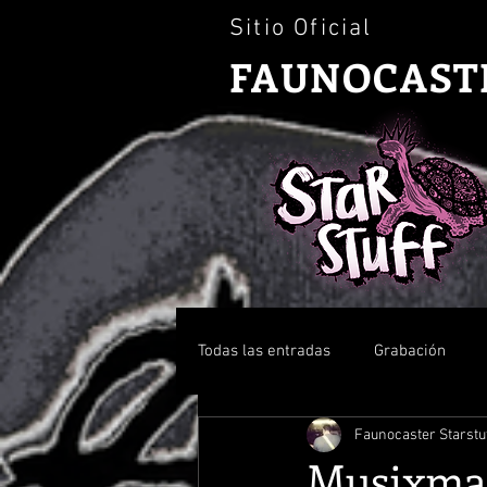
Sitio Oficial
FAUNOCAST
Todas las entradas
Grabación
Faunocaster Starstu
News
Prensa
Musixma