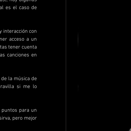
que empiezan a tomar fuerza y poco a poco se van haciendo de audiencia, tal es el caso de 
y interacción con 
ner acceso a un 
tas tener cuenta 
las canciones en 
 de la música de 
villa si me lo 
 puntos para un 
irva, pero mejor 