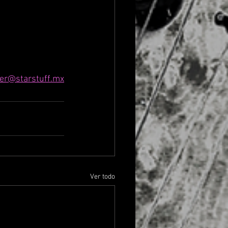
er@starstuff.mx
Ver todo