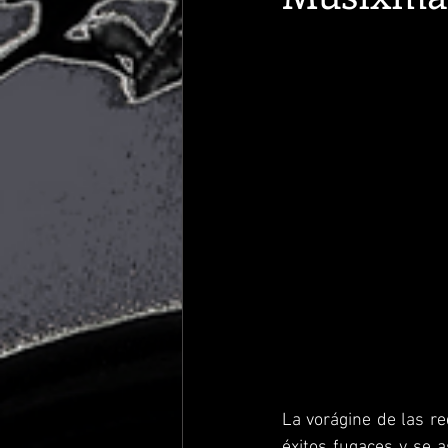
La vorágine de las r
éxitos fugaces y se 