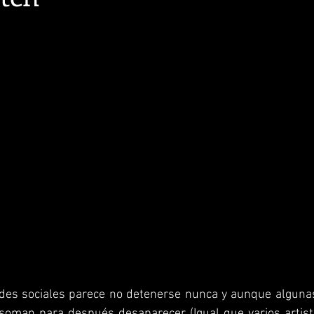
edes sociales parece no detenerse nunca y aunque algunas
asoman para después desaparecer (Igual que varios artista