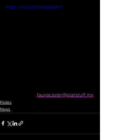
https://youtu.be/Ok6oZ8OaKVY
faunocaster@starstuff.mx
Redes
News