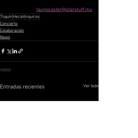
faunocaster@starstuff.mx
Toquín
Hecatónquiros
Concierto
Colaboración
News
Ver todo
Entradas recientes