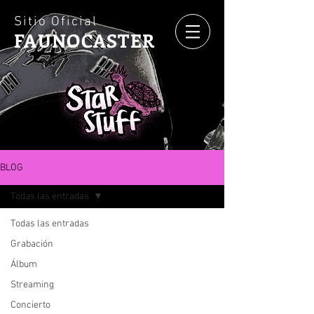
Sitio Oficial
FAUNOCASTER
BLOG
Todas las entradas
Todas las entradas
Grabación
Álbum
Streaming
Concierto