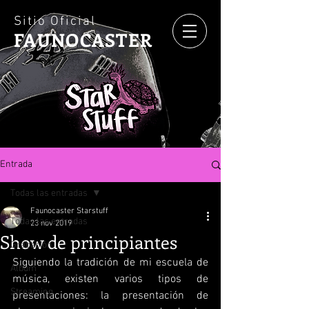
Sitio Oficial
FAUNOCASTER
Entrada
Todas las entradas
Faunocaster Starstuff
Todas las entradas
23 nov 2019
Show de principiantes
Grabación
Siguiendo la tradición de mi escuela de 
Álbum
música, existen varios tipos de 
Streaming
presentaciones: la presentación de 