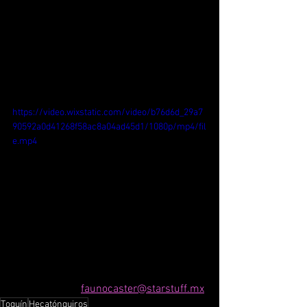
https://video.wixstatic.com/video/b76d6d_29a7
90592a0d41268f58ac8a04ad45d1/1080p/mp4/fil
e.mp4
faunocaster@starstuff.mx
Toquín
Hecatónquiros