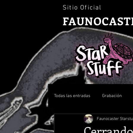
Sitio Oficial
FAUNOCAST
Todas las entradas
Grabación
Faunocaster Starstu
News
Prensa
Cerrando