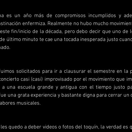
na es un año más de compromisos incumplidos y adem
rastinación enfermiza. Realmente no hubo mucho movimiento
este fin/inicio de la década, pero debo decir que uno de 
e último minuto te cae una tocada inesperada justo cuan
nado.
uimos solicitados para ir a clausurar el semestre en la 
concierto casi (casi) improvisado por el movimiento que im
 a una escuela grande y antigua con el tiempo justo pa
 fue una grata experiencia y bastante digna para cerrar un c
labores musicales.
s quedo a deber videos o fotos del toquín, la verdad es 