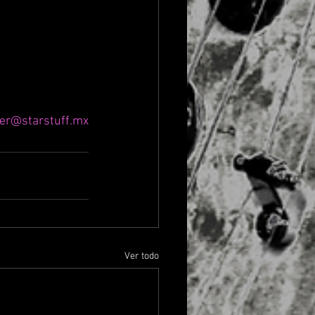
er@starstuff.mx
Ver todo