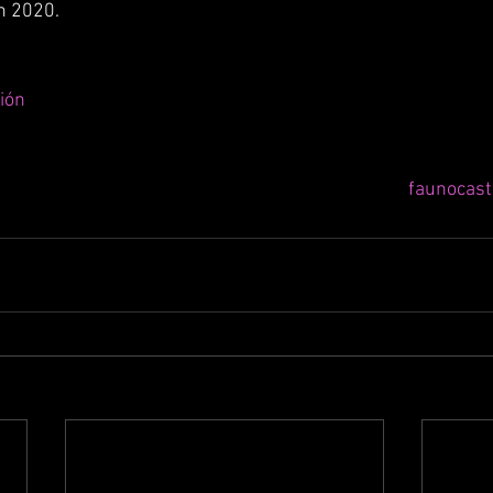
n 2020.
ión
faunocast