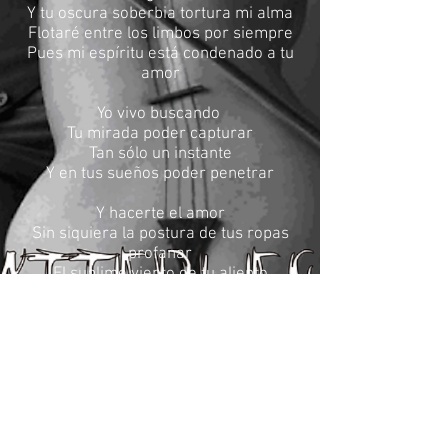
Y tu oscura soberbia tortura mi alma
Flotaré entre los limbos por siempre
Pues mi espíritu está condenado a tu
amor
Yo vivo buscando
Tu mirada poder capturar
Tan sólo un instante
Y en tus sueños poder penetrar
Y hacerte el amor
Sin siquiera la postura de tus ropas
profanar
El sublime viento de tu aliento
Mi ser desvanecerá
Tu divina imagen me envuelve
Y tu oscura soberbia tortura mi alma
Flotaré entre los limbos por siempre
Pues mi espíritu está condenado a tu
amor