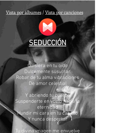
Vista por álbumes
/
Vista por canciones
SEDUCCIÓN
Quisiera en tu oído
Dulcemente susurrar.
Robar de tu alma vibraciones
De amor celestial
Y abriendo tu cuerpo
Suspenderte en vuelo hacia la
eternidad
Hundir mi cara en tu cabello
Y nunca despertar
Tu divina imagen me envuelve