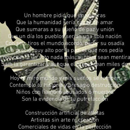
Un hombre pidió que imaginaras
Que la humanidad sería capaz de amar
Que sumaras a su sueño de paz y unión
Que un día los pueblos serían una sola nación
Con seis tiros el mundo acordó, pagar su osadía
Un precio muy alto por la paz, el que nos pedía
i nos cuesta un voto nada más, aunque sean mentir
o Sam la garantizará, aunque el precio sean miles de 
Hoy te miro mundo y mis sueños se rompen
Contemplo tu historia y presagio destrucción
Niños con hambre abusados o muertos
Son la evidencia de tu putrefacción
Construcción artificial de atletas
Artistas sin arte ni creación
Comerciales de vidas en la perfección