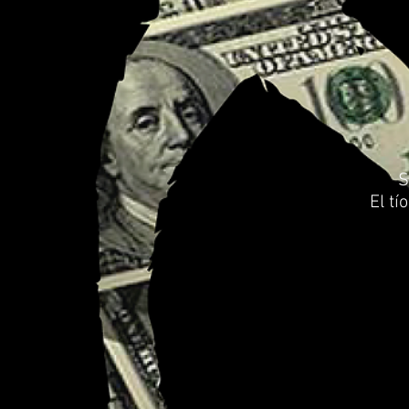
S
El tí