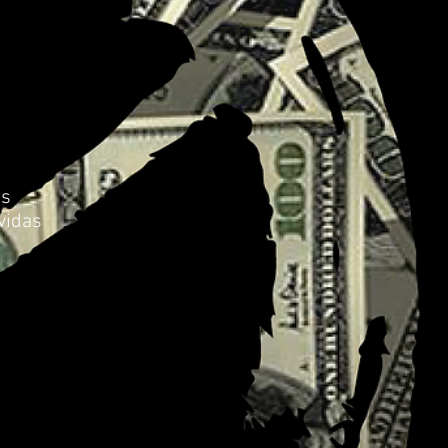
as
vidas